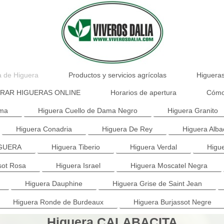
a de Higuera
Productos y servicios agrícolas
Higuera
RAR HIGUERAS ONLINE
Horarios de apertura
Cómo 
ama
Higuera Cuello de Dama Negro
Higuera Granito
Higuera Conadria
Higuera De Rey
Higuera Alba
IGUERA
Higuera Tiberio
Higuera Verdal
Higue
sot Rosa
Higuera Israel
Higuera Moscatel Negra
Higuera Dauphine
Higuera Grise de Saint Jean
Higuera Ronde de Burdeaux
Higuera Burjassot Negre
Higuera CALABACITA